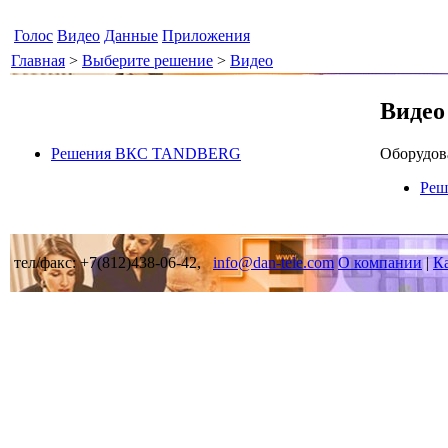
Голос
Видео
Данные
Приложения
Главная
>
Выберите решение
>
Видео
Видео
Оборудова
Решения ВКС TANDBERG
Ре
тел/факс: +7(812)438-06-42,
info@dan-tele.com
О компании
|
Ка